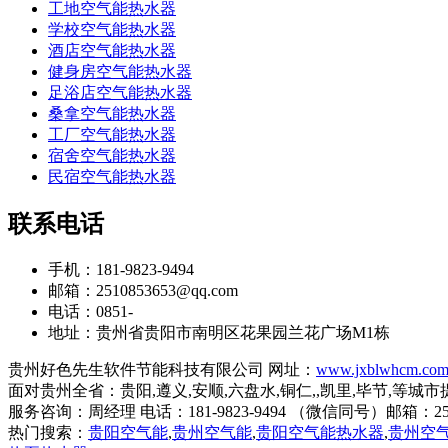
工地空气能热水器
学校空气能热水器
酒店空气能热水器
健身房空气能热水器
足浴店空气能热水器
桑拿空气能热水器
工厂空气能热水器
宿舍空气能热水器
民宿空气能热水器
联系电话
手机：181-9823-9494
邮箱：2510853653@qq.com
电话：0851-
地址：贵州省贵阳市南明区花果园兰花广场M1栋
贵州好色先生软件节能科技有限公司 网址：
www.jxblwhcm.co
面对贵州全省：贵阳,遵义,安顺,六盘水,铜仁,,凯里,毕节,
服务咨询：周经理 电话：181-9823-9494 （微信同号）邮箱
热门搜索：
贵阳空气能
,
贵州空气能
,
贵阳空气能热水器
,
贵州空