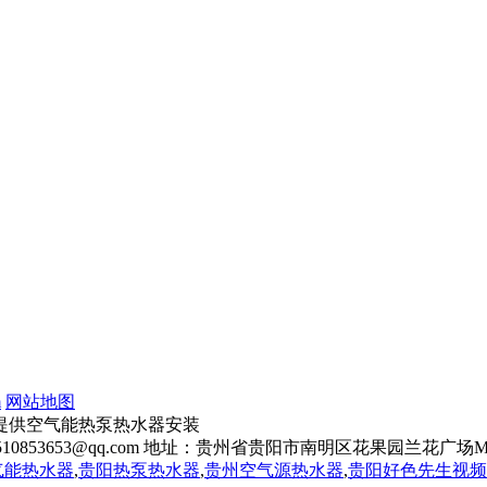
m
网站地图
等城市提供空气能热泵热水器安装
：2510853653@qq.com 地址：贵州省贵阳市南明区花果园兰花广场
气能热水器
,
贵阳热泵热水器
,
贵州空气源热水器
,
贵阳好色先生视频