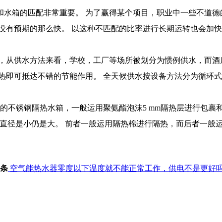
箱的匹配非常重要。 为了赢得某个项目，职业中一些不
度没有预期的那么快。 以这种不匹配的比率进行长期运转也会加快热
供水方法来看，学校，工厂等场所被划分为惯例供水，
热即可抵达不错的节能作用。 全天候供水按设备方法分为循环式
锈钢隔热水箱，一般运用聚氨酯泡沫5 mm隔热层进行包裹和隔热
管的直径是小仍是大。 前者一般运用隔热棉进行隔热，而后者一般运
条
空气能热水器零度以下温度就不能正常工作，供电不是更好